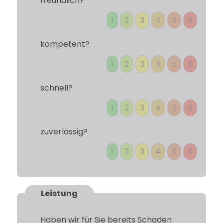
freundlich?
1
2
3
4
5
6
kompetent?
1
2
3
4
5
6
schnell?
1
2
3
4
5
6
zuverlässig?
1
2
3
4
5
6
Leistung
Haben wir für Sie bereits Schäden