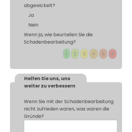
abgewickelt?
Ja
Nein
Wenn ja, wie beurteilen Sie die
Schadenbearbeitung?
1
2
3
4
5
6
Helfen Sie uns, uns
weiter zu verbessern
Wenn Sie mit der Schadenbearbeitung
nicht zufrieden waren, was waren die
Gründe?