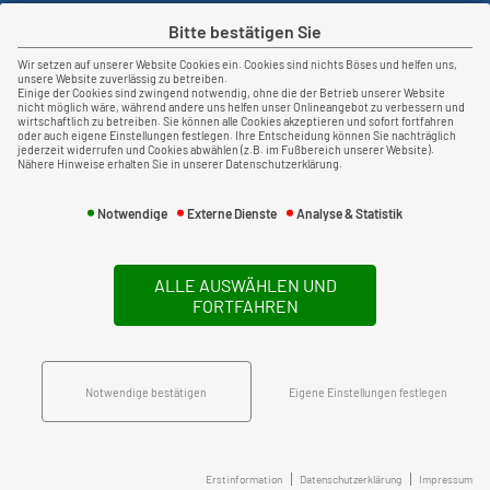
Bitte bestätigen Sie
Wir setzen auf unserer Website Cookies ein. Cookies sind nichts Böses und helfen uns,
unsere Website zuverlässig zu betreiben.
Newsticker
Einige der Cookies sind zwingend notwendig, ohne die der Betrieb unserer Website
nicht möglich wäre, während andere uns helfen unser Onlineangebot zu verbessern und
wirtschaftlich zu betreiben. Sie können alle Cookies akzeptieren und sofort fortfahren
oder auch eigene Einstellungen festlegen. Ihre Entscheidung können Sie nachträglich
jederzeit widerrufen und Cookies abwählen (z.B. im Fußbereich unserer Website).
Nähere Hinweise erhalten Sie in unserer Datenschutzerklärung.
Notwendige
Externe Dienste
Analyse & Statistik
ALLE AUSWÄHLEN UND
135
Bewertungen auf ProvenExpert.com
FORTFAHREN
Blaeser & Kempermann Versicherungsmakler GmbH
Rechtliches
Notwendige bestätigen
Eigene Einstellungen festlegen
Impressum
Erstinformation
Datenschutz
Erstinformation
Datenschutzerklärung
Impressum
Cookie-Einstellungen