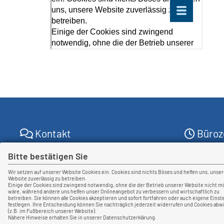
Kontakt
Büroz
Blaeser & Kempermann
Bitte bestätigen Sie
Wir sind 
Versicherungsmakler GmbH
Brüsseler Allee 14
Wir setzen auf unserer Website Cookies ein. Cookies sind nichts Böses und helfen uns, unse
Website zuverlässig zu betreiben.
41812 Erkelenz
Montag - F
Einige der Cookies sind zwingend notwendig, ohne die der Betrieb unserer Website nicht m
wäre, während andere uns helfen unser Onlineangebot zu verbessern und wirtschaftlich zu
+49 2431 806095-1
07:00 - 12
betreiben. Sie können alle Cookies akzeptieren und sofort fortfahren oder auch eigene Einst
info[at]bkvm.de
festlegen. Ihre Entscheidung können Sie nachträglich jederzeit widerrufen und Cookies abw
13:00 - 16
(z.B. im Fußbereich unserer Website).
Nähere Hinweise erhalten Sie in unserer Datenschutzerklärung.