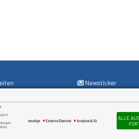
eiten
Newsticker
für Sie da
re
reitag
öglich
ALLE AU
:00 Uhr
Notwendige
Externe Dienste
Analyse & Statistik
ellungen
FOR
ählen
:30 Uhr