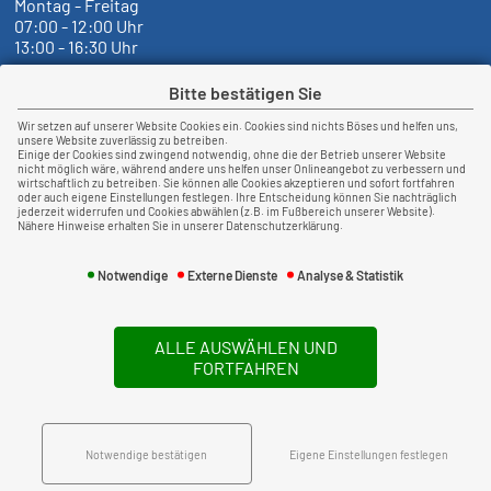
Montag - Freitag
07:00 - 12:00 Uhr
13:00 - 16:30 Uhr
Bitte bestätigen Sie
Wir setzen auf unserer Website Cookies ein. Cookies sind nichts Böses und helfen uns,
unsere Website zuverlässig zu betreiben.
Newsticker
Einige der Cookies sind zwingend notwendig, ohne die der Betrieb unserer Website
nicht möglich wäre, während andere uns helfen unser Onlineangebot zu verbessern und
wirtschaftlich zu betreiben. Sie können alle Cookies akzeptieren und sofort fortfahren
oder auch eigene Einstellungen festlegen. Ihre Entscheidung können Sie nachträglich
jederzeit widerrufen und Cookies abwählen (z.B. im Fußbereich unserer Website).
Nähere Hinweise erhalten Sie in unserer Datenschutzerklärung.
Notwendige
Externe Dienste
Analyse & Statistik
ALLE AUSWÄHLEN UND
135
Bewertungen auf ProvenExpert.com
FORTFAHREN
Blaeser & Kempermann Versicherungsmakler GmbH
Rechtliches
Notwendige bestätigen
Eigene Einstellungen festlegen
Impressum