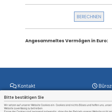
Angesammeltes Vermögen in Euro:
Kontakt
Büroz
Blaeser & Kempermann
Bitte bestätigen Sie
Wir sind 
Versicherungsmakler GmbH
Brüsseler Allee 14
Wir setzen auf unserer Website Cookies ein. Cookies sind nichts Böses und helfen uns, unse
Website zuverlässig zu betreiben.
41812 Erkelenz
Montag - F
Einige der Cookies sind zwingend notwendig, ohne die der Betrieb unserer Website nicht m