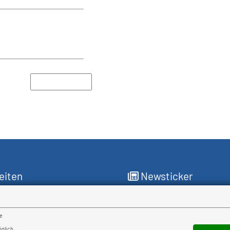
eiten
Newsticker
für Sie da
re
reitag
öglich